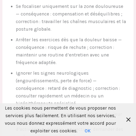
Se focaliser uniquement sur la zone douloureuse
— conséquence : compensation et déséquilibres ;
correction : travailler les chaînes musculaires et la
posture globale.
Arrêter les exercices dès que la douleur baisse —
conséquence : risque de rechute ; correction :
maintenir une routine d’entretien avec une
fréquence adaptée.
Ignorer les signes neurologiques
(engourdissements, perte de force) —
conséquence : retard de diagnostic ; correction :
consulter rapidement un médecin ou un
kinésithérapeute spécialisé.
Les cookies nous permettent de vous proposer nos
Confondre douleur normale de l’effort et douleur
services plus facilement. En utilisant nos services,
pathologique — conséquence : poursuite
vous nous donnez expressément votre accord pour
d’activités inadaptées ; correction : demander des
exploiter ces cookies.
OK