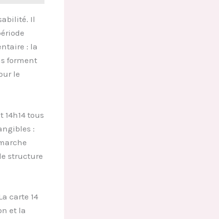
bilité. Il
période
taire : la
ons forment
our le
t 14h14 tous
ngibles :
démarche
e structure
La carte 14
n et la