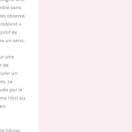
mble sans
les observe.
semblent «
nitif de
he un sens.
our une
r de
turer un
es. Le
uée par le
me 11h11 ou
 en
le hésite