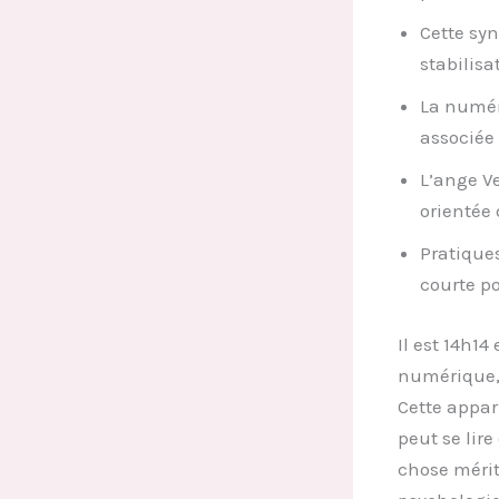
Cette sy
stabilisa
La numér
associée 
L’ange V
orientée 
Pratiques
courte po
Il est 14h14
numérique, 
Cette appari
peut se li
chose mérit