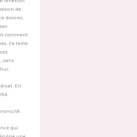
e réflexion
 besoin de
ce dossier,
ses
ront comment
es. Ce texte
ices
, sans
hui.
dical. En
fié.
hronicité
ence qui
ésigne une