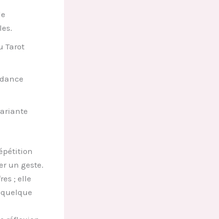
de
les.
u Tarot
uidance
variante
répétition
er un geste.
es ; elle
e quelque