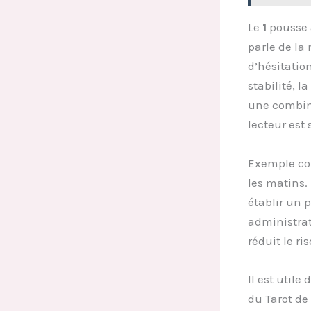
Le
1
pousse à
parle de la
d’hésitatio
stabilité, 
une combina
lecteur est
Exemple con
les matins.
établir un 
administrat
réduit le r
Il est utile
du Tarot de