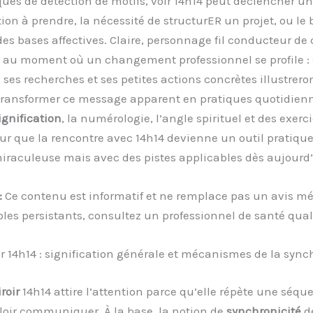
ues de détection de motifs, voir 14h14 peut déclencher un
tion à prendre, la nécessité de structurER un projet, ou le
des bases affectives. Claire, personnage fil conducteur de 
4 au moment où un changement professionnel se profile : 
, ses recherches et ses petites actions concrètes illustre
transformer ce message apparent en pratiques quotidienn
ignification
, la numérologie, l’angle spirituel et des exerc
ur que la rencontre avec 14h14 devienne un outil pratique
raculeuse mais avec des pistes applicables dès aujourd’
:
Ce contenu est informatif et ne remplace pas un avis mé
bles persistants, consultez un professionnel de santé quali
r 14h14 : signification générale et mécanismes de la sync
roir
14h14 attire l’attention parce qu’elle répète une séqu
oir communiquer. À la base, la notion de
synchronicité
d